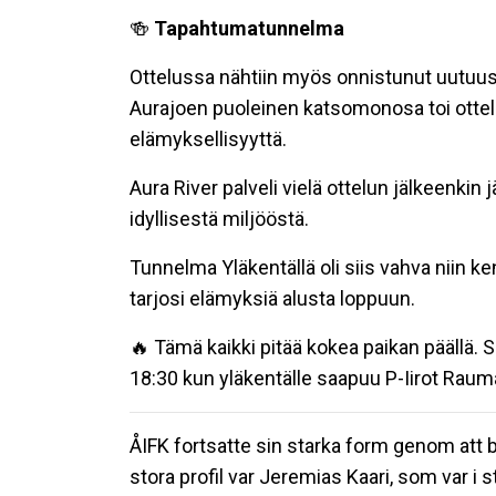
🍻
Tapahtumatunnelma
Ottelussa nähtiin myös onnistunut uutuus
Aurajoen puoleinen katsomonosa toi ottelu
elämyksellisyyttä.
Aura River palveli vielä ottelun jälkeenkin j
idyllisestä miljööstä.
Tunnelma Yläkentällä oli siis vahva niin 
tarjosi elämyksiä alusta loppuun.
🔥 Tämä kaikki pitää kokea paikan päällä. S
18:30 kun yläkentälle saapuu P-Iirot Rauma
ÅIFK fortsatte sin starka form genom at
stora profil var Jeremias Kaari, som var i 