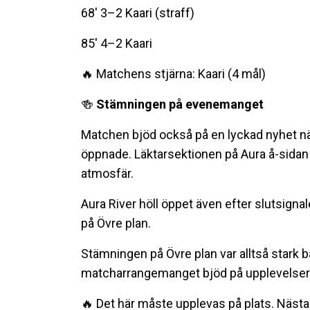
68' 3–2 Kaari (straff)
85' 4–2 Kaari
🔥 Matchens stjärna: Kaari (4 mål)
🍻
Stämningen på evenemanget
Matchen bjöd också på en lyckad nyhet nä
öppnade. Läktarsektionen på Aura å-sidan
atmosfär.
Aura River höll öppet även efter slutsignal
på Övre plan.
Stämningen på Övre plan var alltså stark 
matcharrangemanget bjöd på upplevelser fr
🔥 Det här måste upplevas på plats. Nästa