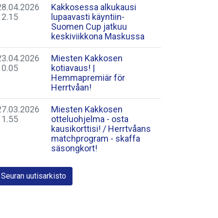
28.04.2026
Kakkosessa alkukausi
12.15
lupaavasti käyntiin-
Suomen Cup jatkuu
keskiviikkona Maskussa
23.04.2026
Miesten Kakkosen
10.05
kotiavaus! |
Hemmapremiär för
Herrtvåan!
27.03.2026
Miesten Kakkosen
11.55
otteluohjelma - osta
kausikorttisi! / Herrtvåans
matchprogram - skaffa
säsongkort!
Seuran uutisarkisto