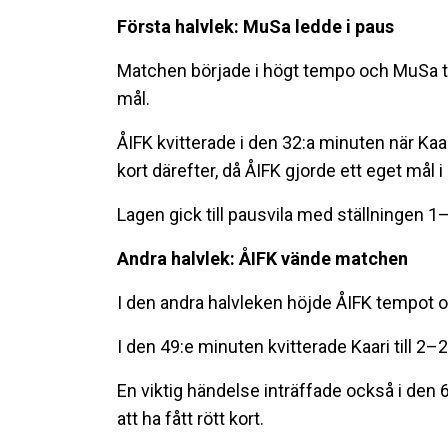
Första halvlek: MuSa ledde i paus
Matchen började i högt tempo och MuSa t
mål.
ÅIFK kvitterade i den 32:a minuten när Kaar
kort därefter, då ÅIFK gjorde ett eget mål 
Lagen gick till pausvila med ställningen 1
Andra halvlek: ÅIFK vände matchen
I den andra halvleken höjde ÅIFK tempot oc
I den 49:e minuten kvitterade Kaari till 2
En viktig händelse inträffade också i den
att ha fått rött kort.