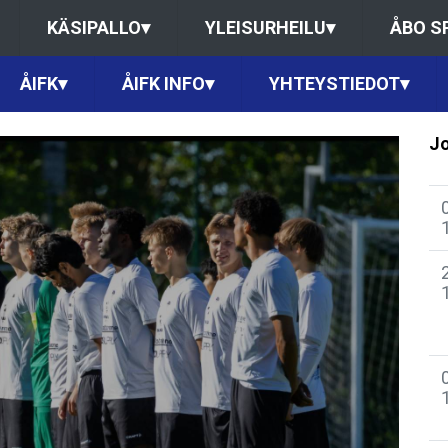
KÄSIPALLO
▾
YLEISURHEILU
▾
ÅBO S
ÅIFK
▾
ÅIFK INFO
▾
YHTEYSTIEDOT
▾
Jo