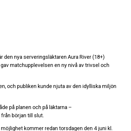
r den nya serveringsläktaren Aura River (18+)
 gav matchupplevelsen en ny nivå av trivsel och
en, och publiken kunde njuta av den idylliska miljön
både på planen och på läktarna –
ån början till slut.
 möjlighet kommer redan torsdagen den 4 juni kl.