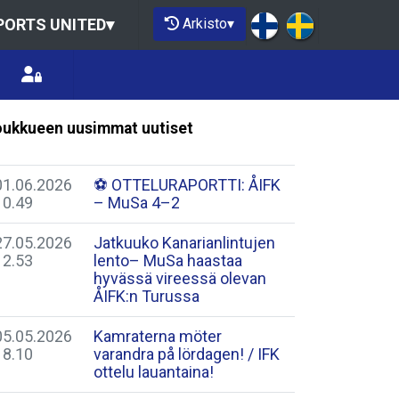
Arkisto
▾
PORTS UNITED
▾
ukkueen uusimmat uutiset
01.06.2026
​⚽️ OTTELURAPORTTI: ÅIFK
10.49
– MuSa 4–2
27.05.2026
Jatkuuko Kanarianlintujen
12.53
lento– MuSa haastaa
hyvässä vireessä olevan
ÅIFK:n Turussa
05.05.2026
​Kamraterna möter
18.10
varandra på lördagen! / IFK
ottelu lauantaina!