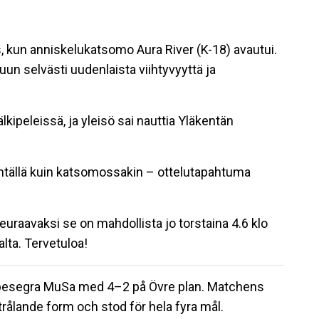
, kun anniskelukatsomo Aura River (K-18) avautui.
un selvästi uudenlaista viihtyvyyttä ja
älkipeleissä, ja yleisö sai nauttia Yläkentän
kentällä kuin katsomossakin – ottelutapahtuma
euraavaksi se on mahdollista jo torstaina 4.6 klo
lta. Tervetuloa!
t besegra MuSa med 4–2 på Övre plan. Matchens
strålande form och stod för hela fyra mål.