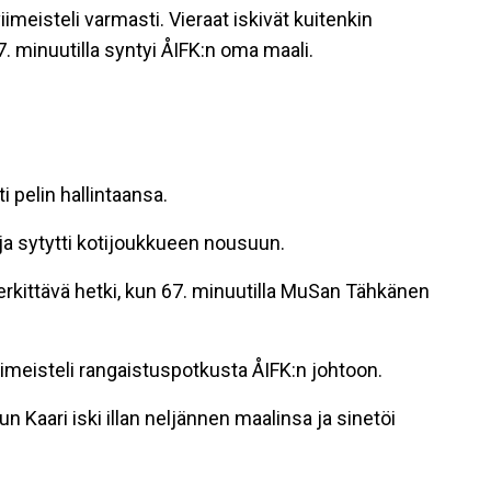
viimeisteli varmasti. Vieraat iskivät kuitenkin
 minuutilla syntyi ÅIFK:n oma maali.
i pelin hallintaansa.
2 ja sytytti kotijoukkueen nousuun.
merkittävä hetki, kun 67. minuutilla MuSan Tähkänen
imeisteli rangaistuspotkusta ÅIFK:n johtoon.
kun Kaari iski illan neljännen maalinsa ja sinetöi