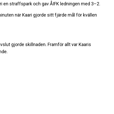
aari en straffspark och gav ÅIFK ledningen med 3–2.
nuten när Kaari gjorde sitt fjärde mål för kvällen
vslut gjorde skillnaden. Framför allt var Kaaris
nde.