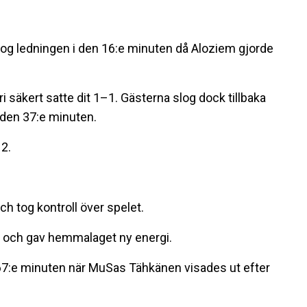
og ledningen i den 16:e minuten då Aloziem gjorde
i säkert satte dit 1–1. Gästerna slog dock tillbaka
i den 37:e minuten.
–2.
h tog kontroll över spelet.
–2 och gav hemmalaget ny energi.
 67:e minuten när MuSas Tähkänen visades ut efter