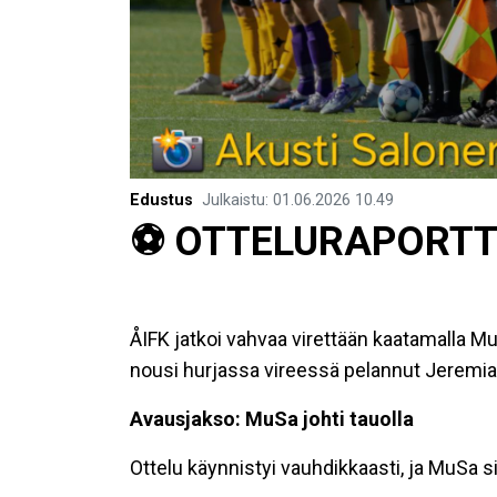
Edustus
Julkaistu
:
01.06.2026
10.49
​⚽️ OTTELURAPORTT
ÅIFK jatkoi vahvaa virettään kaatamalla M
nousi hurjassa vireessä pelannut Jeremias 
Avausjakso: MuSa johti tauolla
Ottelu käynnistyi vauhdikkaasti, ja MuSa si