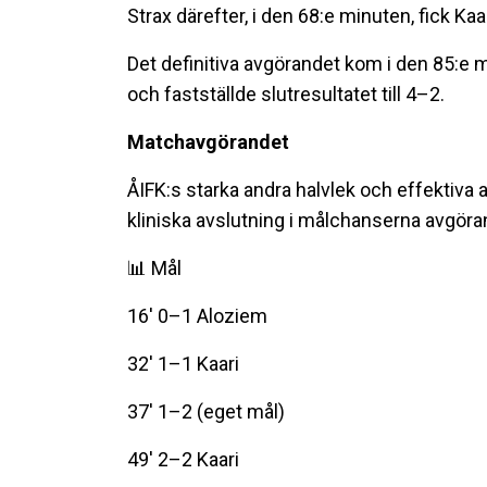
Strax därefter, i den 68:e minuten, fick K
Det definitiva avgörandet kom i den 85:e mi
och fastställde slutresultatet till 4–2.
Matchavgörandet
ÅIFK:s starka andra halvlek och effektiva a
kliniska avslutning i målchanserna avgöra
📊 Mål
16' 0–1 Aloziem
32' 1–1 Kaari
37' 1–2 (eget mål)
49' 2–2 Kaari