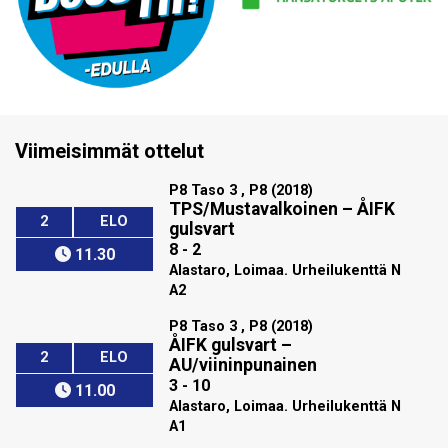
Viimeisimmät ottelut
P8 Taso 3 , P8 (2018)
TPS/Mustavalkoinen
–
ÅIFK
2
ELO
gulsvart
8 - 2
11.30
Alastaro, Loimaa. Urheilukenttä N
A2
P8 Taso 3 , P8 (2018)
ÅIFK gulsvart
–
2
ELO
AU/viininpunainen
3 - 10
11.00
Alastaro, Loimaa. Urheilukenttä N
A1