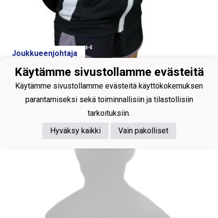
Joukkueenjohtaja
Käytämme sivustollamme evästeitä
Lindfors Lauridsen Lotta
Käytämme sivustollamme evästeitä käyttökokemuksen
parantamiseksi sekä toiminnallisiin ja tilastollisiin
tarkoituksiin.
Hyväksy kaikki
Vain pakolliset