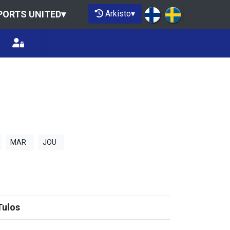
Arkisto
▾
PORTS UNITED
▾
MAR
JOU
Tulos