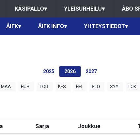
KÄSIPALLO
▾
YLEISURHEILU
▾
ÅBO S
ÅIFK
▾
ÅIFK INFO
▾
YHTEYSTIEDOT
▾
2025
2026
2027
MAA
HUH
TOU
KES
HEI
ELO
SYY
LOK
a
Sarja
Joukkue