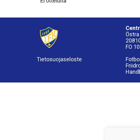
Ei otteluita
Centr
Östra
2081
FO 1
Tietosuojaseloste
Fotbo
Friid
Handb