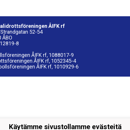
alidrottsföreningen ÅIFK rf
 Strandgatan 52-54
0 ÅBO
012819-8
llsföreningen ÅIFK rf, 1088017-9
rottsföreningen ÅIFK rf, 1052345-4
ollsföreningen ÅIFK rf, 1010929-6
Käytämme sivustollamme evästeitä