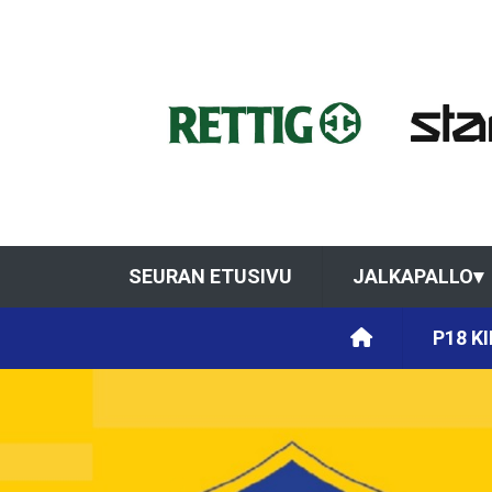
SEURAN ETUSIVU
JALKAPALLO
▾
P18 KI