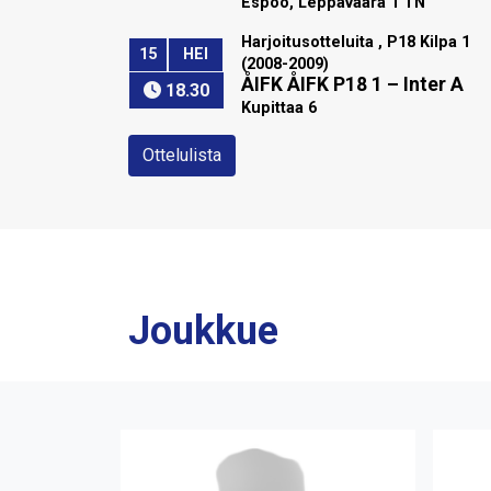
Espoo, Leppävaara 1 TN
Harjoitusotteluita , P18 Kilpa 1
15
HEI
(2008-2009)
ÅIFK ÅIFK P18 1
–
Inter A
18.30
Kupittaa 6
Ottelulista
Joukkue