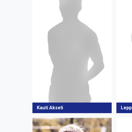
Kauti Akseli
Lepp