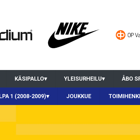
KÄSIPALLO
▾
YLEISURHEILU
▾
ÅBO S
LPA 1 (2008-2009)
▾
JOUKKUE
TOIMIHENK