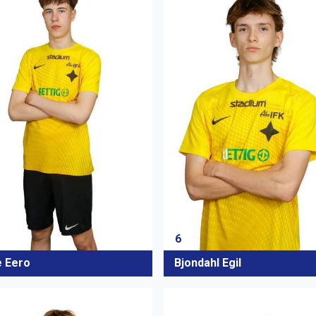
6
e Eero
Bjondahl Egil