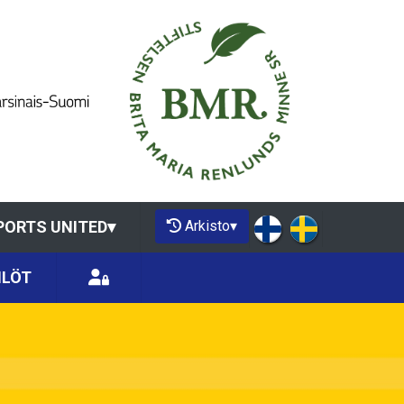
Arkisto
▾
PORTS UNITED
▾
ILÖT