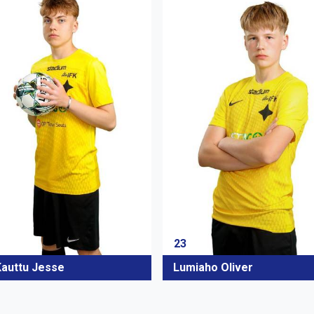
23
Kauttu Jesse
Lumiaho Oliver