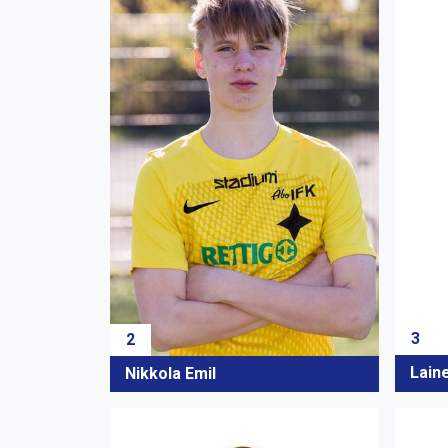
3
2
Lain
Nikkola Emil