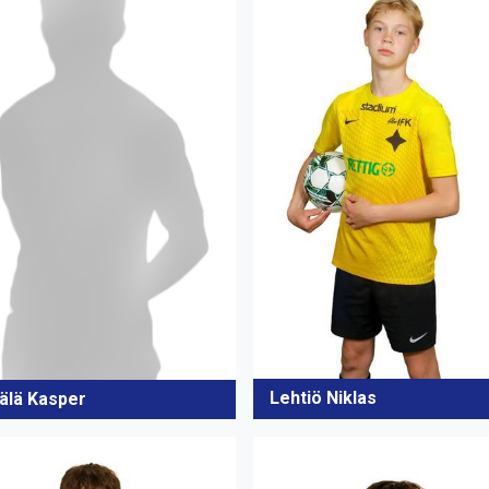
Lehtiö Niklas
älä Kasper