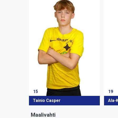
15
19
Tainio Casper
Ala-
Maalivahti