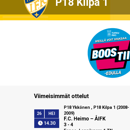
P18 Kilpa 1
Viimeisimmät ottelut
P18 Ykkönen , P18 Kilpa 1 (2008-
2009)
26
HEI
F.C. Heimo
–
ÅIFK
14.30
3 - 4