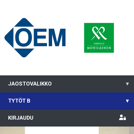
JAOSTOVALIKKO
▾
TYTÖT B
▾
KIRJAUDU