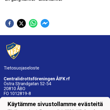
Tietosuojaseloste
Centralidrottsföreningen ÅIFK rf
Östra Strandgatan 52-54
20810 ÅBO
FO 1012819-8
Käytämme sivustollamme evästeitä
Fotbollsföreningen ÅIFK rf, 1088017-9
Friidrottsföreningen ÅIFK rf, 1052345-4