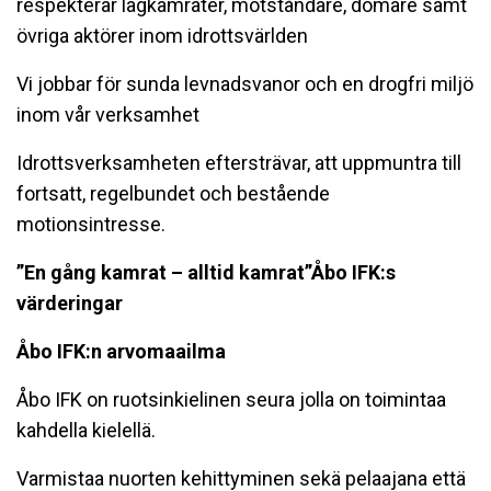
respekterar lagkamrater, motståndare, domare samt
övriga aktörer inom idrottsvärlden
Vi jobbar för sunda levnadsvanor och en drogfri miljö
inom vår verksamhet
Idrottsverksamheten eftersträvar, att uppmuntra till
fortsatt, regelbundet och bestående
motionsintresse.
”En gång kamrat – alltid kamrat”Åbo IFK:s
värderingar
Åbo IFK:n arvomaailma
Åbo IFK on ruotsinkielinen seura jolla on toimintaa
kahdella kielellä.
Varmistaa nuorten kehittyminen sekä pelaajana että