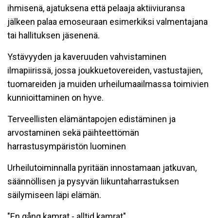
ihmisenä, ajatuksena että pelaaja aktiiviuransa
jälkeen palaa emoseuraan esimerkiksi valmentajana
tai hallituksen jäsenenä.
Ystävyyden ja kaveruuden vahvistaminen
ilmapiirissä, jossa joukkuetovereiden, vastustajien,
tuomareiden ja muiden urheilumaailmassa toimivien
kunnioittaminen on hyve.
Terveellisten elämäntapojen edistäminen ja
arvostaminen sekä päihteettömän
harrastusympäristön luominen
Urheilutoiminnalla pyritään innostamaan jatkuvan,
säännöllisen ja pysyvän liikuntaharrastuksen
säilymiseen läpi elämän.
"En gång kamrat - alltid kamrat"