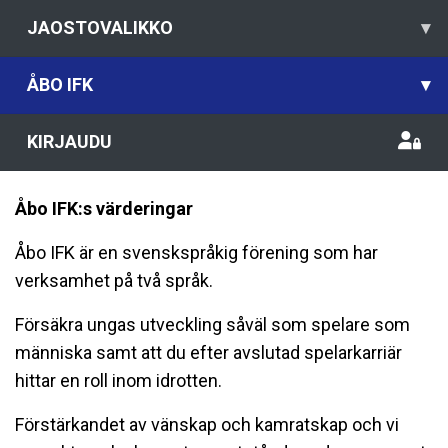
JAOSTOVALIKKO
▾
ÅBO IFK
▾
KIRJAUDU
Åbo IFK:s värderingar
Åbo IFK är en svenskspråkig förening som har
verksamhet på två språk.
Försäkra ungas utveckling såväl som spelare som
människa samt att du efter avslutad spelarkarriär
hittar en roll inom idrotten.
Förstärkandet av vänskap och kamratskap och vi