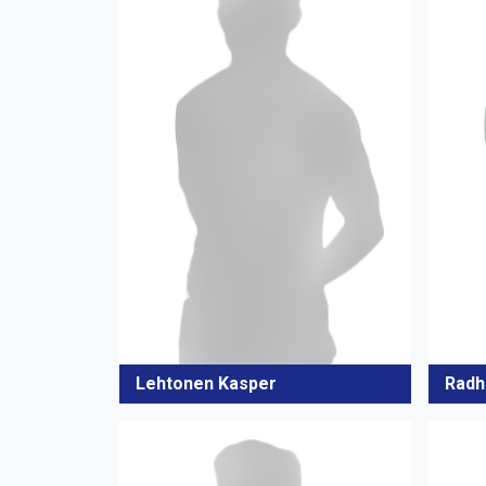
Lehtonen Kasper
Radh