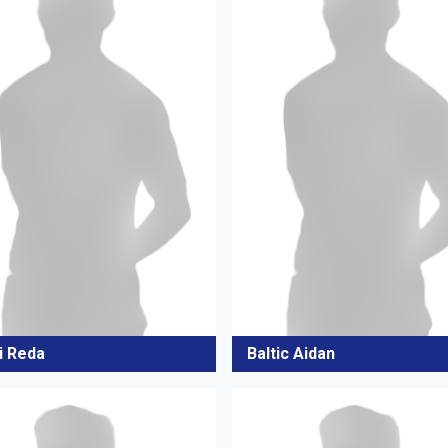
i Reda
Baltic Aidan