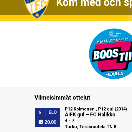
Kom med och spe
Viimeisimmät ottelut
P12 Kolmonen , P12 gul (2014)
6
ELO
ÅIFK gul
–
FC Halikko
4 - 7
20.00
Turku, Teräsrautela TN B