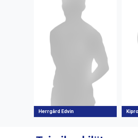
Herrgård Edvin
Kipr