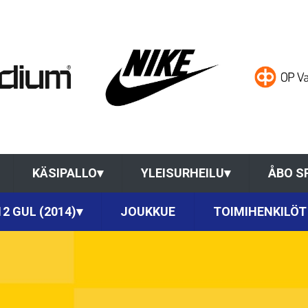
KÄSIPALLO
▾
YLEISURHEILU
▾
ÅBO S
12 GUL (2014)
▾
JOUKKUE
TOIMIHENKILÖT