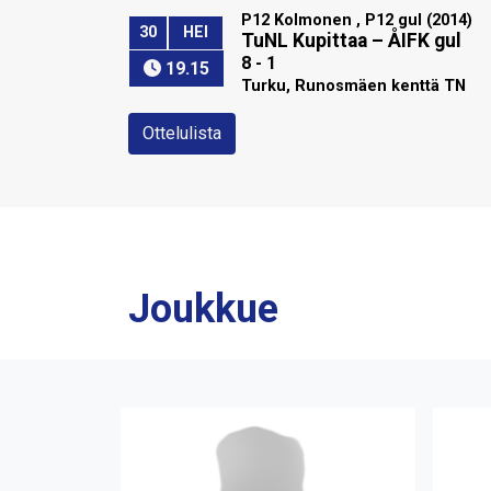
P12 Kolmonen , P12 gul (2014)
30
HEI
TuNL Kupittaa
–
ÅIFK gul
8 - 1
19.15
Turku, Runosmäen kenttä TN
Ottelulista
Joukkue