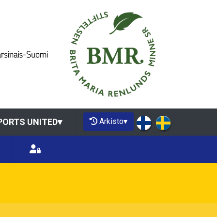
Arkisto
▾
PORTS UNITED
▾