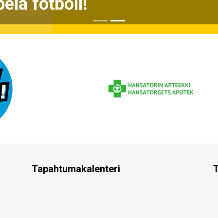
la fotboll!
Tapahtumakalenteri
T