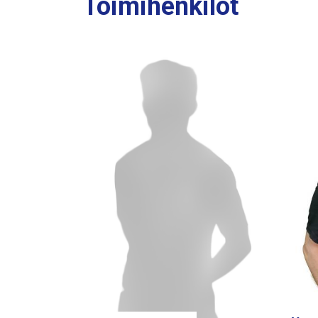
Toimihenkilöt