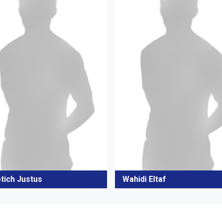
otich Justus
Wahidi Eltaf