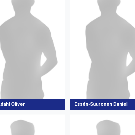
dahl Oliver
Essén-Suuronen Daniel