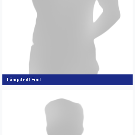
Långstedt Emil