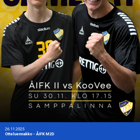
26.11.2025
Otteluennakko
-
ÅIFK M2D