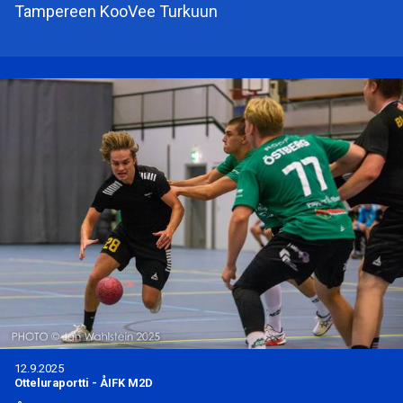
Tampereen KooVee Turkuun
12.9.2025
Otteluraportti
-
ÅIFK M2D