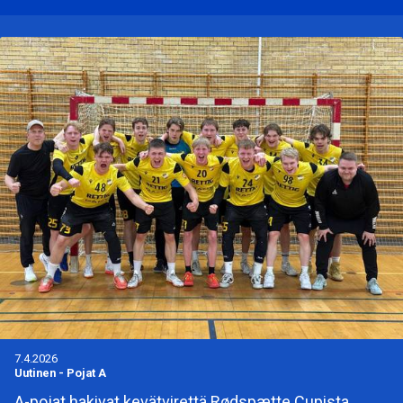
7.4.2026
Uutinen
-
Pojat A
A-pojat hakivat kevätvirettä Rødspætte Cupista