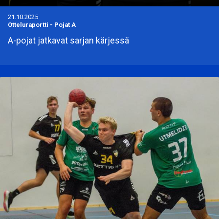
21.10.2025
Otteluraportti
-
Pojat A
A-pojat jatkavat sarjan kärjessä