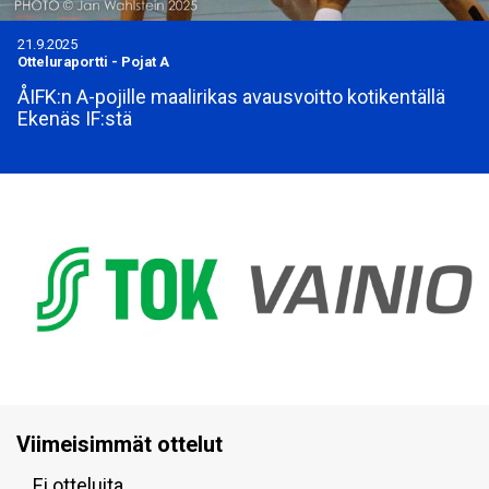
21.9.2025
Otteluraportti
-
Pojat A
ÅIFK:n A-pojille maalirikas avausvoitto kotikentällä
Ekenäs IF:stä
Viimeisimmät ottelut
Ei otteluita