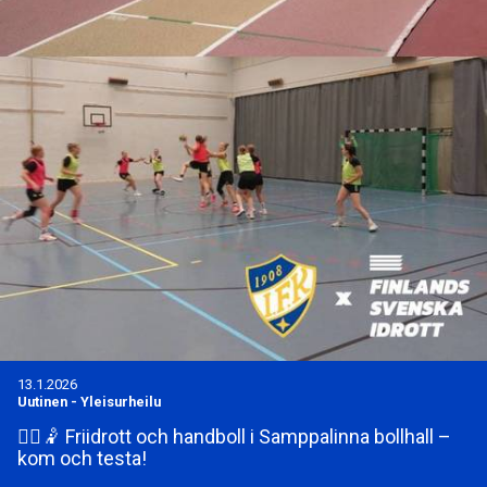
13.1.2026
Uutinen
-
Yleisurheilu
🏃‍♀️🤾 Friidrott och handboll i Samppalinna bollhall –
kom och testa!