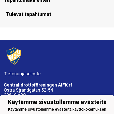
Tulevat tapahtumat
Tietosuojaseloste
Centralidrottsföreningen ÅIFK rf
Östra Strandgatan 52-54
20810 ÅBO
FO 1012819-8
Käytämme sivustollamme evästeitä
Käytämme sivustollamme evästeitä käyttökokemuksen
Fotbollsföreningen ÅIFK rf, 1088017-9