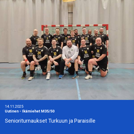
14.11.2025
Uutinen
-
Ikämiehet M35/50
Senioriturnaukset Turkuun ja Paraisille