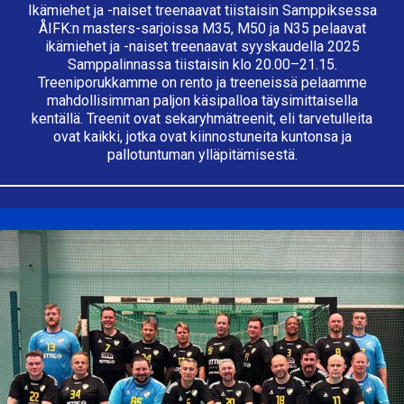
Ikämiehet ja -naiset treenaavat tiistaisin Samppiksessa
ÅIFK:n masters-sarjoissa M35, M50 ja N35 pelaavat
ikämiehet ja -naiset treenaavat syyskaudella 2025
Samppalinnassa tiistaisin klo 20.00–21.15.
Treeniporukkamme on rento ja treeneissä pelaamme
mahdollisimman paljon käsipalloa täysimittaisella
kentällä. Treenit ovat sekaryhmätreenit, eli tarvetulleita
ovat kaikki, jotka ovat kiinnostuneita kuntonsa ja
pallotuntuman ylläpitämisestä.