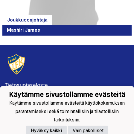
Joukkueenjohtaja
Mashiri James
Tietosuojaseloste
Käytämme sivustollamme evästeitä
Centralidrottsföreningen ÅIFK rf
Käytämme sivustollamme evästeitä käyttökokemuksen
Östra Strandgatan 52-54
20810 ÅBO
parantamiseksi sekä toiminnallisiin ja tilastollisiin
FO 1012819-8
tarkoituksiin.
Fotbollsföreningen ÅIFK rf, 1088017-9
Hyväksy kaikki
Vain pakolliset