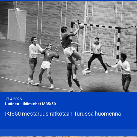
17.4.2026
Uutinen
-
Ikämiehet M35/50
IKIS50 mestaruus ratkotaan Turussa huomenna