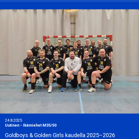
24.8.2025
Uutinen
-
Ikämiehet M35/50
Goldboys & Golden Girls kaudella 2025–2026