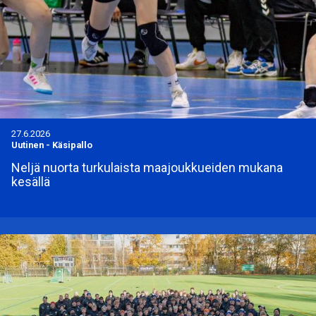
27.6.2026
Uutinen
-
Käsipallo
Neljä nuorta turkulaista maajoukkueiden mukana
kesällä