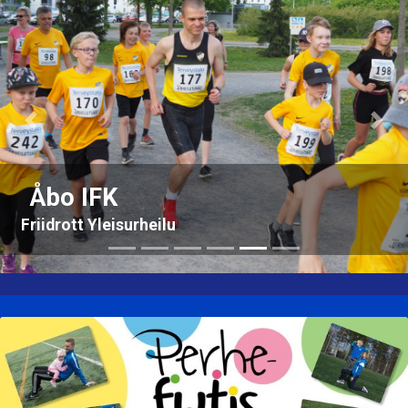
Previous
Nex
Åbo IFK
Friidrott Yleisurheilu