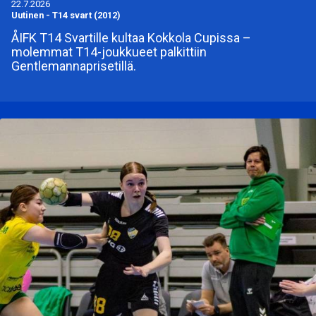
22.7.2026
Uutinen
-
T14 svart (2012)
ÅIFK T14 Svartille kultaa Kokkola Cupissa –
molemmat T14-joukkueet palkittiin
Gentlemannaprisetillä.