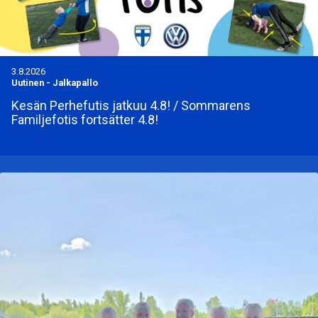
3.8.2026
Uutinen
-
Jalkapallo
Kesän Perhefutis jatkuu 4.8! / Sommarens
Familjefotis fortsätter 4.8!