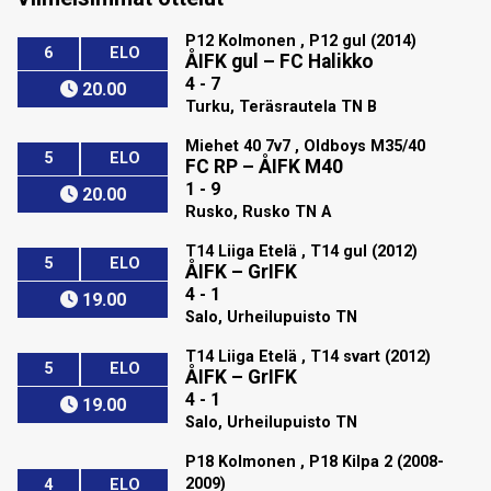
P12 Kolmonen , P12 gul (2014)
6
ELO
ÅIFK gul
–
FC Halikko
4 - 7
20.00
Turku, Teräsrautela TN B
Miehet 40 7v7 , Oldboys M35/40
5
ELO
FC RP
–
ÅIFK M40
1 - 9
20.00
Rusko, Rusko TN A
T14 Liiga Etelä , T14 gul (2012)
5
ELO
ÅIFK
–
GrIFK
4 - 1
19.00
Salo, Urheilupuisto TN
T14 Liiga Etelä , T14 svart (2012)
5
ELO
ÅIFK
–
GrIFK
4 - 1
19.00
Salo, Urheilupuisto TN
P18 Kolmonen , P18 Kilpa 2 (2008-
2009)
4
ELO