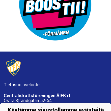
Tietosuojaseloste
Centralidrottsföreningen ÅIFK rf
Östra Strandgatan 52-54
20810 ÅBO
Käytämme sivustollamme evästeitä
FO 1012819-8