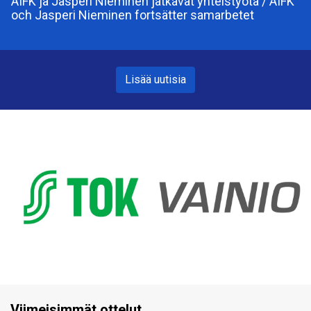
ÅIFK ja Jasperi Nieminen jatkavat yhteistyötä / ÅIFK
och Jasperi Nieminen fortsätter samarbetet
Lisää uutisia
Viimeisimmät ottelut