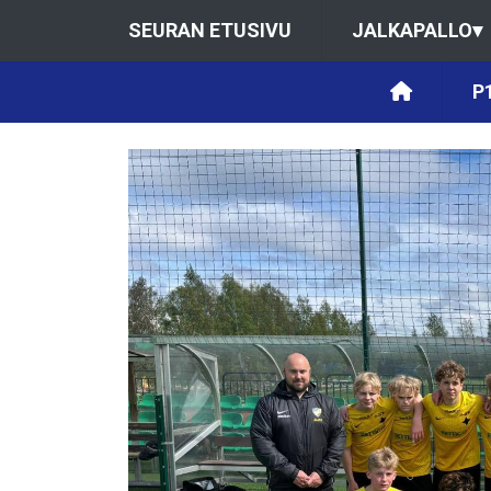
SEURAN ETUSIVU
JALKAPALLO
▾
P1