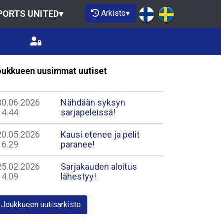
Arkisto
▾
PORTS UNITED
▾
ukkueen uusimmat uutiset
30.06.2026
Nähdään syksyn
14.44
sarjapeleissä!
20.05.2026
Kausi etenee ja pelit
16.29
paranee!
25.02.2026
Sarjakauden aloitus
14.09
lähestyy!
Joukkueen uutisarkisto