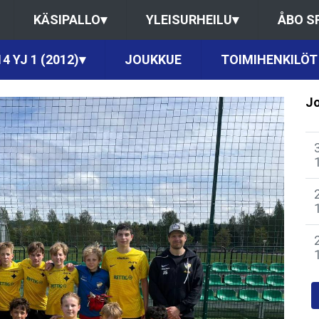
KÄSIPALLO
▾
YLEISURHEILU
▾
ÅBO S
4 YJ 1 (2012)
▾
JOUKKUE
TOIMIHENKILÖT
Jo