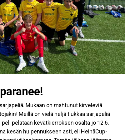
 paranee!
arjapeliä. Mukaan on mahtunut kirveleviä
tojakin! Meillä on vielä neljä tiukkaa sarjapeliä
n peli pelataan kevätkierroksen osalta jo 12.6.
aina kesän huipennukseen asti, eli HeinäCup-