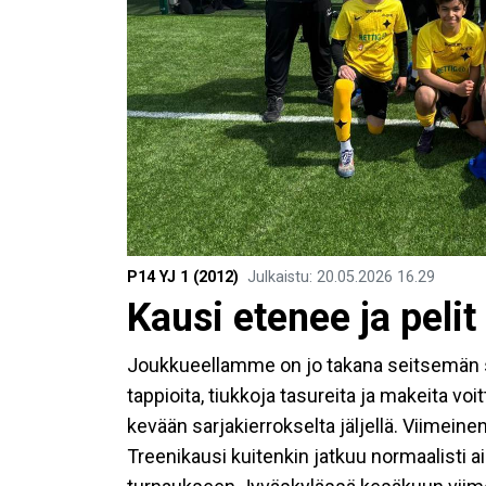
P14 YJ 1 (2012)
Julkaistu
:
20.05.2026
16.29
Kausi etenee ja pelit
Joukkueellamme on jo takana seitsemän s
tappioita, tiukkoja tasureita ja makeita voit
kevään sarjakierrokselta jäljellä. Viimeine
Treenikausi kuitenkin jatkuu normaalisti 