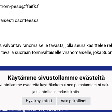
strom-pesu@ffaifk.fi
aisesti osoitteessa
s valvontaviranomaiselle tavasta, jolla seura käsittelee re
tavalla suoraan toimivaltaiselle viranomaiselle, joka Su
alidrottsföreningen ÅIFK rf
Käytämme sivustollamme evästeitä
 Strandgatan 52-54
0 ÅBO
ustollamme evästeitä käyttökokemuksen parantamiseksi sekä to
012819-8
ja tilastollisiin tarkoituksiin.
llsföreningen ÅIFK rf, 1088017-9
Hyväksy kaikki
Vain pakolliset
rottsföreningen ÅIFK rf, 1052345-4
ollsföreningen ÅIFK rf, 1010929-6