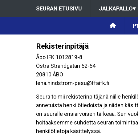
SEURAN ETUSIVU
JALKAPALLO
▾
P1
Rekisterinpitäjä
Åbo IFK 1012819-8
Östra Strandgatan 52-54
20810 ÅBO
lena.hindstrom-pesu@ffaifk.fi
Seura toimii rekisterinpitäjänä niille henk
annetuista henkilötiedoista ja niiden käsi
on seuralle ensiarvoisen tärkeää. Sen vuo
hoitaaksemme suhdetta seuran toimintaan os
henkilötietoja käsittelyssä.