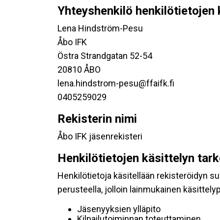
Yhteyshenkilö henkilötietojen 
Lena Hindström-Pesu
Åbo IFK
Östra Strandgatan 52-54
20810 ÅBO
lena.hindstrom-pesu@ffaifk.fi
0405259029
Rekisterin nimi
Åbo IFK jäsenrekisteri
Henkilötietojen käsittelyn tar
Henkilötietoja käsitellään rekisteröidyn 
perusteella, jolloin lainmukainen käsittelyp
Jäsenyyksien ylläpito
Kilpailutoiminnan toteuttaminen