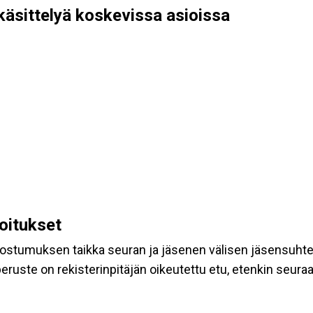
käsittelyä koskevissa asioissa
koitukset
suostumuksen taikka seuran ja jäsenen välisen jäsensuht
eruste on rekisterinpitäjän oikeutettu etu, etenkin seuraav