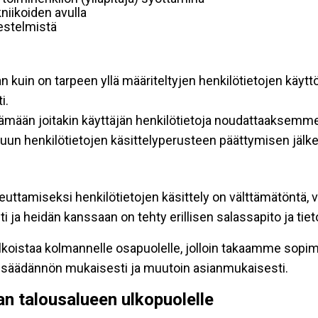
niikoiden avulla
rjestelmistä
an kuin on tarpeen yllä määriteltyjen henkilötietojen käytt
i.
ttämään joitakin käyttäjän henkilötietoja noudattaaksemme
un henkilötietojen käsittelyperusteen päättymisen jälk
teuttamiseksi henkilötietojen käsittely on välttämätöntä, v
 ja heidän kanssaan on tehty erillisen salassapito ja tie
koistaa kolmannelle osapuolelle, jolloin takaamme sopimus
insäädännön mukaisesti ja muutoin asianmukaisesti.
pan talousalueen ulkopuolelle