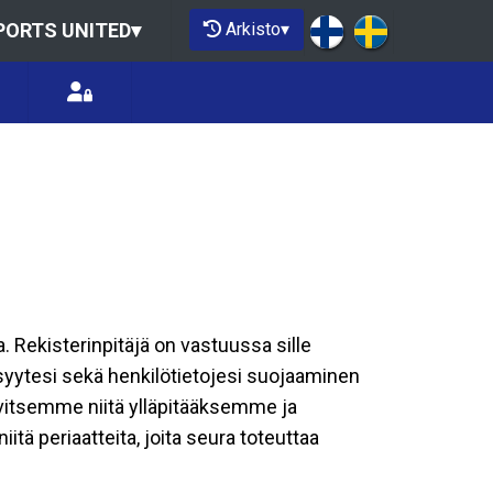
Arkisto
▾
PORTS UNITED
▾
a. Rekisterinpitäjä on vastuussa sille
isyytesi sekä henkilötietojesi suojaaminen
rvitsemme niitä ylläpitääksemme ja
tä periaatteita, joita seura toteuttaa