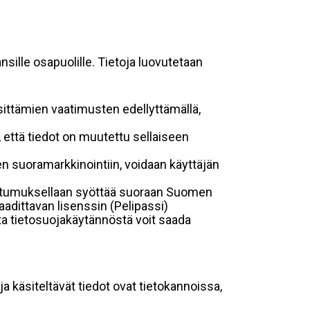
sille osapuolille. Tietoja luovutetaan
sittämien vaatimusten edellyttämällä,
n, että tiedot on muutettu sellaiseen
suoramarkkinointiin, voidaan käyttäjän
suostumuksellaan syöttää suoraan Suomen
aadittavan lisenssin (Pelipassi)
sta tietosuojakäytännöstä voit saada
ja käsiteltävät tiedot ovat tietokannoissa,