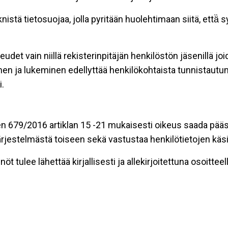
stä tietosuojaa, jolla pyritään huolehtimaan siitä, että̈
eudet vain niillä rekisterinpitäjän henkilöstön jäsenillä j
nen ja lukeminen edellyttää henkilökohtaista tunnistautum
.
n 679/2016 artiklan 15 -21 mukaisesti oikeus saada pääsy 
t järjestelmästä toiseen sekä vastustaa henkilötietojen käsi
öt tulee lähettää kirjallisesti ja allekirjoitettuna osoitteell