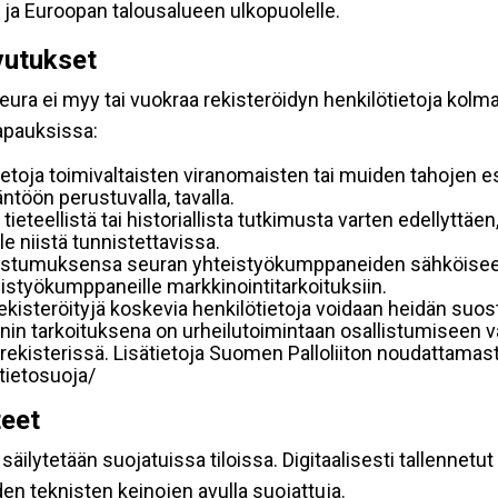
 ja Euroopan talousalueen ulkopuolelle.
vutukset
ura ei myy tai vuokraa rekisteröidyn henkilötietoja kolman
tapauksissa:
etoja toimivaltaisten viranomaisten tai muiden tahojen e
töön perustuvalla, tavalla.
 tieteellistä tai historiallista tutkimusta varten edellyttäe
e niistä tunnistettavissa.
uostumuksensa seuran yhteistyökumppaneiden sähköiseen 
hteistyökumppaneille markkinointitarkoituksiin.
 rekisteröityjä koskevia henkilötietoja voidaan heidän 
iennin tarkoituksena on urheilutoimintaan osallistumiseen v
kka-rekisterissä. Lisätietoja Suomen Palloliiton noudattama
/tietosuoja/
teet
äilytetään suojatuissa tiloissa. Digitaalisesti tallennetut 
en teknisten keinojen avulla suojattuja.