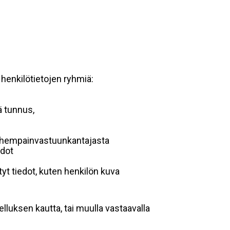
 henkilötietojen ryhmiä:
ä tunnus,
 vanhempainvastuunkantajasta
edot
yt tiedot, kuten henkilön kuva
lluksen kautta, tai muulla vastaavalla