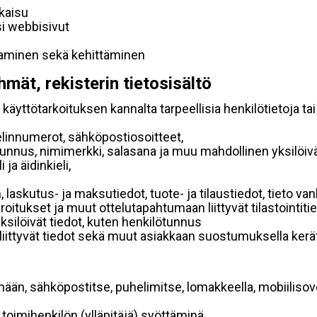
lkaisu
si webbisivut
taminen sekä kehittäminen
hmät, rekisterin tietosisältö
käyttötarkoituksen kannalta tarpeellisia henkilötietoja tai
elinnumerot, sähköpostiosoitteet,
ätunnus, nimimerkki, salasana ja muu mahdollinen yksilöiv
ja äidinkieli,
, laskutus- ja maksutiedot, tuote- ja tilaustiedot, tieto
 varoitukset ja muut ottelutapahtumaan liittyvät tilastointiti
yksilöivät tiedot, kuten henkilötunnus
 liittyvät tiedot sekä muut asiakkaan suostumuksella kerät
mään, sähköpostitse, puhelimitse, lomakkeella, mobiilisove
i toimihenkilön (ylläpitäjä) syöttäminä