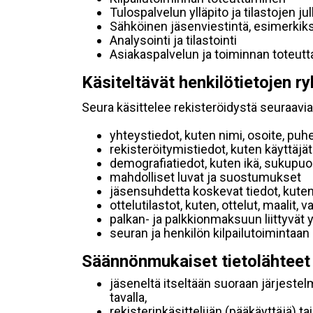
Tulospalvelun ylläpito ja tilastojen ju
Sähköinen jäsenviestintä, esimerkik
Analysointi ja tilastointi
Asiakaspalvelun ja toiminnan toteut
Käsiteltävät henkilötietojen ry
Seura käsittelee rekisteröidystä seuraavia 
yhteystiedot, kuten nimi, osoite, puh
rekisteröitymistiedot, kuten käyttäj
demografiatiedot, kuten ikä, sukupuoli 
mahdolliset luvat ja suostumukset
jäsensuhdetta koskevat tiedot, kuten
ottelutilastot, kuten, ottelut, maalit,
palkan- ja palkkionmaksuun liittyvät 
seuran ja henkilön kilpailutoimintaan
Säännönmukaiset tietolähteet
jäseneltä itseltään suoraan järjestel
tavalla,
rekisterinkäsittelijän (pääkäyttäjä) ta