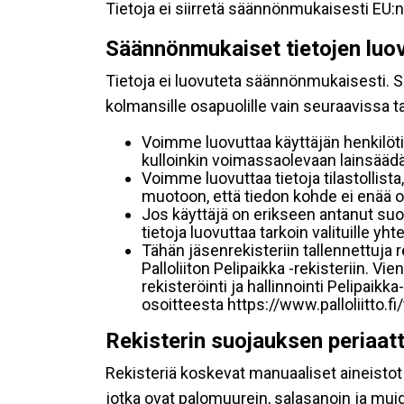
Tietoja ei siirretä säännönmukaisesti EU:n
Säännönmukaiset tietojen luo
Tietoja ei luovuteta säännönmukaisesti. Se
kolmansille osapuolille vain seuraavissa 
Voimme luovuttaa käyttäjän henkilöti
kulloinkin voimassaolevaan lainsäädän
Voimme luovuttaa tietoja tilastollista,
muotoon, että tiedon kohde ei enää ol
Jos käyttäjä on erikseen antanut s
tietoja luovuttaa tarkoin valituille y
Tähän jäsenrekisteriin tallennettuja
Palloliiton Pelipaikka -rekisteriin. V
rekisteröinti ja hallinnointi Pelipai
osoitteesta https://www.palloliitto.fi
Rekisterin suojauksen periaat
Rekisteriä koskevat manuaaliset aineistot s
jotka ovat palomuurein, salasanoin ja muid