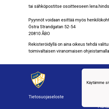
tai sähköpostitse osoitteeseen lena.hind
Pyynnöt voidaan esittää myös henkilökoht
Östra Strandgatan 52-54
20810 ÅBO
Rekisteröidyllä on aina oikeus tehdä valitu
toimivaltaisen viranomaisen ohjeistamalla 
Centr
Östra
2081
Käytämme siv
FO 1
Tietosuojaseloste
Fotbo
Friid
Handb