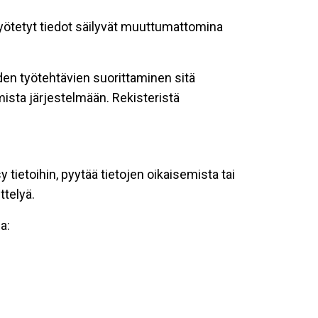
 syötetyt tiedot säilyvät muuttumattomina
oiden työtehtävien suorittaminen sitä
ista järjestelmään. Rekisteristä
tietoihin, pyytää tietojen oikaisemista tai
ttelyä.
a: