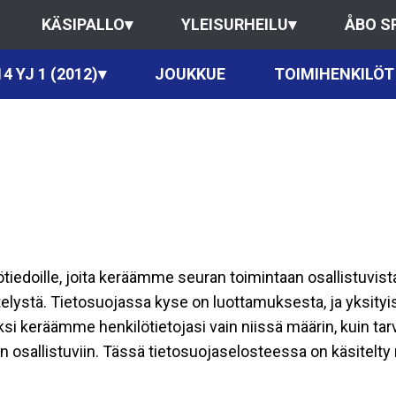
KÄSIPALLO
▾
YLEISURHEILU
▾
ÅBO S
4 YJ 1 (2012)
▾
JOUKKUE
TOIMIHENKILÖT
ilötiedoille, joita keräämme seuran toimintaan osallistuvist
ttelystä. Tietosuojassa kyse on luottamuksesta, ja yksity
ksi keräämme henkilötietojasi vain niissä määrin, kuin ta
allistuviin. Tässä tietosuojaselosteessa on käsitelty nii