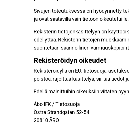
Sivujen toteutuksessa on hyödynnetty tekni
ja ovat saatavilla vain tietoon oikeutetuille.
Rekisterin tietojenkäsittelyyn on käyttöoik
edellyttää. Rekisterin tietojen muokkaami
suoritetaan säännöllinen varmuuskopiointi
Rekisteröidyn oikeudet
Rekisteröidyllä on EU: tietosuoja-asetukse
poistoa, rajoittaa käsittelyä, siirtää tiedo
Edellä mainittuihin oikeuksiin viitaten pyynn
Åbo IFK / Tietosuoja
Östra Strandgatan 52-54
20810 ÅBO