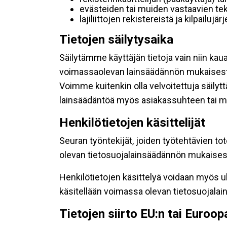
evästeiden tai muiden vastaavien tek
lajiliittojen rekistereistä ja kilpailujä
Tietojen säilytysaika
Säilytämme käyttäjän tietoja vain niin kau
voimassaolevan lainsäädännön mukaisest
Voimme kuitenkin olla velvoitettuja säily
lainsäädäntöä myös asiakassuhteen tai mu
Henkilötietojen käsittelijät
Seuran työntekijät, joiden työtehtävien to
olevan tietosuojalainsäädännön mukaisesti
Henkilötietojen käsittelyä voidaan myös ul
käsitellään voimassa olevan tietosuojala
Tietojen siirto EU:n tai Euroo