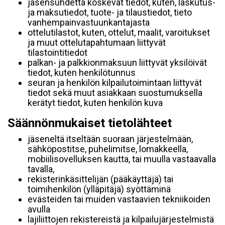
jäsensuhdetta koskevat tiedot, kuten, laskutus-
ja maksutiedot, tuote- ja tilaustiedot, tieto
vanhempainvastuunkantajasta
ottelutilastot, kuten, ottelut, maalit, varoitukset
ja muut ottelutapahtumaan liittyvät
tilastointitiedot
palkan- ja palkkionmaksuun liittyvät yksilöivät
tiedot, kuten henkilötunnus
seuran ja henkilön kilpailutoimintaan liittyvät
tiedot sekä muut asiakkaan suostumuksella
kerätyt tiedot, kuten henkilön kuva
Säännönmukaiset tietolähteet
jäseneltä itseltään suoraan järjestelmään,
sähköpostitse, puhelimitse, lomakkeella,
mobiilisovelluksen kautta, tai muulla vastaavalla
tavalla,
rekisterinkäsittelijän (pääkäyttäjä) tai
toimihenkilön (ylläpitäjä) syöttäminä
evästeiden tai muiden vastaavien tekniikoiden
avulla
lajiliittojen rekistereistä ja kilpailujärjestelmistä