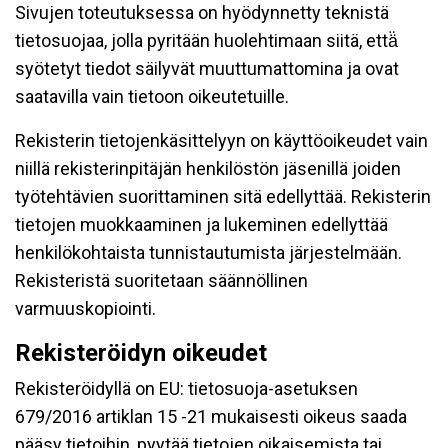
Sivujen toteutuksessa on hyödynnetty teknistä
tietosuojaa, jolla pyritään huolehtimaan siitä, että̈
syötetyt tiedot säilyvät muuttumattomina ja ovat
saatavilla vain tietoon oikeutetuille.
Rekisterin tietojenkäsittelyyn on käyttöoikeudet vain
niillä rekisterinpitäjän henkilöstön jäsenillä joiden
työtehtävien suorittaminen sitä edellyttää. Rekisterin
tietojen muokkaaminen ja lukeminen edellyttää
henkilökohtaista tunnistautumista järjestelmään.
Rekisteristä suoritetaan säännöllinen
varmuuskopiointi.
Rekisteröidyn oikeudet
Rekisteröidyllä on EU: tietosuoja-asetuksen
679/2016 artiklan 15 -21 mukaisesti oikeus saada
pääsy tietoihin, pyytää tietojen oikaisemista tai