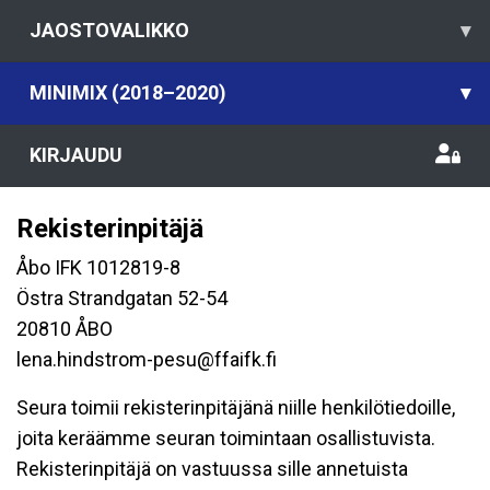
JAOSTOVALIKKO
▾
MINIMIX (2018–2020)
▾
KIRJAUDU
Rekisterinpitäjä
Åbo IFK 1012819-8
Östra Strandgatan 52-54
20810 ÅBO
lena.hindstrom-pesu@ffaifk.fi
Seura toimii rekisterinpitäjänä niille henkilötiedoille,
joita keräämme seuran toimintaan osallistuvista.
Rekisterinpitäjä on vastuussa sille annetuista