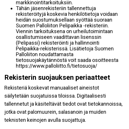
markkinointitarkoituksiin.
Tähän jäsenrekisteriin tallennettuja
rekisteröityjä koskevia henkilötietoja voidaan
heidän suostumuksellaan syöttää suoraan
Suomen Palloliiton Pelipaikka -rekisteriin.
Viennin tarkoituksena on urheilutoimintaan
osallistumiseen vaadittavan lisenssin
(Pelipassi) rekisteröinti ja hallinnointi
Pelipaikka-rekisterissä. Lisätietoja Suomen
Palloliiton noudattamasta
tietosuojakäytännöstä voit saada osoitteesta
https://www.palloliitto.fi/tietosuoja/
Rekisterin suojauksen periaatteet
Rekisteriä koskevat manuaaliset aineistot
säilytetään suojatuissa tiloissa. Digitaalisesti
tallennetut ja käsiteltävät tiedot ovat tietokannoissa,
jotka ovat palomuurein, salasanoin ja muiden
teknisten keinojen avulla suojattuja.