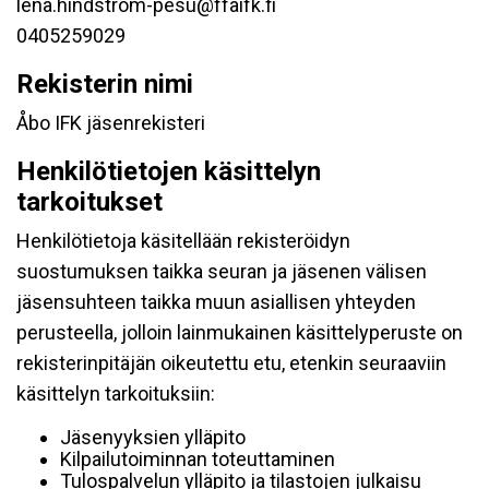
lena.hindstrom-pesu@ffaifk.fi
0405259029
Rekisterin nimi
Åbo IFK jäsenrekisteri
Henkilötietojen käsittelyn
tarkoitukset
Henkilötietoja käsitellään rekisteröidyn
suostumuksen taikka seuran ja jäsenen välisen
jäsensuhteen taikka muun asiallisen yhteyden
perusteella, jolloin lainmukainen käsittelyperuste on
rekisterinpitäjän oikeutettu etu, etenkin seuraaviin
käsittelyn tarkoituksiin:
Jäsenyyksien ylläpito
Kilpailutoiminnan toteuttaminen
Tulospalvelun ylläpito ja tilastojen julkaisu