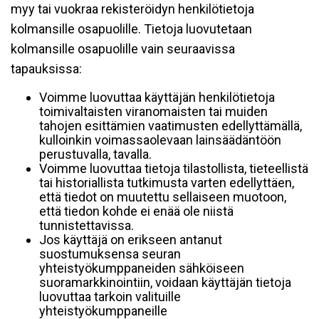
myy tai vuokraa rekisteröidyn henkilötietoja
kolmansille osapuolille. Tietoja luovutetaan
kolmansille osapuolille vain seuraavissa
tapauksissa:
Voimme luovuttaa käyttäjän henkilötietoja
toimivaltaisten viranomaisten tai muiden
tahojen esittämien vaatimusten edellyttämällä,
kulloinkin voimassaolevaan lainsäädäntöön
perustuvalla, tavalla.
Voimme luovuttaa tietoja tilastollista, tieteellistä
tai historiallista tutkimusta varten edellyttäen,
että tiedot on muutettu sellaiseen muotoon,
että tiedon kohde ei enää ole niistä
tunnistettavissa.
Jos käyttäjä on erikseen antanut
suostumuksensa seuran
yhteistyökumppaneiden sähköiseen
suoramarkkinointiin, voidaan käyttäjän tietoja
luovuttaa tarkoin valituille
yhteistyökumppaneille