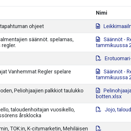
Nimi
ittapahtuman ohjeet
Leikkimaailm
valmentajien säännöt. spelarnas,
Säännöt - Re
 regler.
tammikuussa 2
Erotuomari-
ajat Vanhemmat Regler spelare
Säännöt - Re
tammikuussa 2
voden, Peliohjaajien palkkiot taulukko
Pelinohjaaj
botten.xlsx
llo, taloudenhoitajan vuosikello,
Jojo, talou
assörens årsklocka
in, TOK:in, K-citymarketin, Mehiläisen