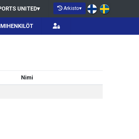
Arkisto
▾
PORTS UNITED
▾
IMIHENKILÖT
Nimi