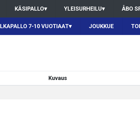
KÄSIPALLO
▾
YLEISURHEILU
▾
ÅBO S
LKAPALLO 7-10 VUOTIAAT
▾
JOUKKUE
TO
Kuvaus