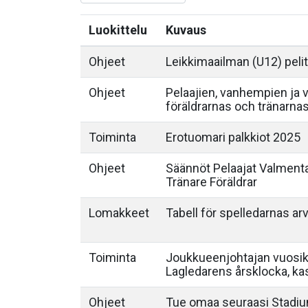
Luokittelu
Kuvaus
Ohjeet
Leikkimaailman (U12) pel
Ohjeet
Pelaajien, vanhempien ja 
föräldrarnas och tränarnas
Toiminta
Erotuomari palkkiot 2025
Ohjeet
Säännöt Pelaajat Valment
Tränare Föräldrar
Lomakkeet
Tabell för spelledarnas ar
Toiminta
Joukkueenjohtajan vuosike
Lagledarens årsklocka, k
Ohjeet
Tue omaa seuraasi Stadium