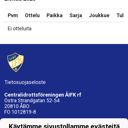
Pvm
Ottelu
Paikka
Sarja
Joukkue
Tulo
Ei otteluita
Tietosuojaseloste
Centralidrottsföreningen ÅIFK rf
Östra Strandgatan 52-54
20810 ÅBO
FO 1012819-8
Fotbollsföreningen ÅIFK rf, 1088017-9
Käytämme sivustollamme evästeitä